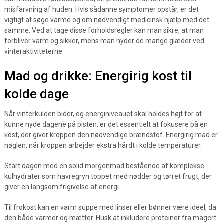
misfarvning af huden. Hvis sådanne symptomer opstår, er det
vigtigt at søge varme og om nødvendigt medicinsk hjælp med det
samme. Ved at tage disse forholdsregler kan man sikre, at man
forbliver varm og sikker, mens man nyder de mange glæder ved
vinteraktiviteterne.
Mad og drikke: Energirig kost til
kolde dage
Når vinterkulden bider, og energiniveauet skal holdes højt for at
kunne nyde dagene på pisten, er det essentielt at fokusere på en
kost, der giver kroppen den nødvendige brændstof. Energirig mad er
nøglen, når kroppen arbejder ekstra hårdt i kolde temperaturer.
Start dagen med en solid morgenmad bestående af komplekse
kulhydrater som havregryn toppet med nødder og tørret frugt, der
giver en langsom frigivelse af energi.
Til frokost kan en varm suppe med linser eller bønner være ideel, da
den både varmer og mætter. Husk at inkludere proteiner fra magert