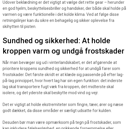
Udover beklædning er det vigtigt at vælge det rette gear – herunder
en god hjelm, beskyttelsesbriller og handsker, der både skal holde på
varmen og være funktionelle i det kolde klima. Ved at følge disse
retningslinjer kan du sikre en behagelig og sikker oplevelse fra
skihytten til pisten.
Sundhed og sikkerhed: At holde
kroppen varm og undgå frostskader
Når man bevæger sig ud i vinterlandskabet, er det afgørende at
prioritere kroppens sundhed og sikkerhed for at undgå farer som
frostskader. Det første skridt er at klæde sig passende på efter lag-
på-lag princippet, hvor hvert lag har sin egen funktion: det inderste
lag skal transportere fugt væk fra kroppen, det midterste skal
isolere, og det yderste skal beskytte mod vind og vejr.
Det er vigtigt at holde ekstremiteter som fingre, tæer, ører og næse
godt dækket, da disse områder er særligt udsatte for kulden.
Desuden bør man være opmærksom på tegn på frostskader, som
kan inkludere følelsesløshed, en prikkende fornemmelse eller