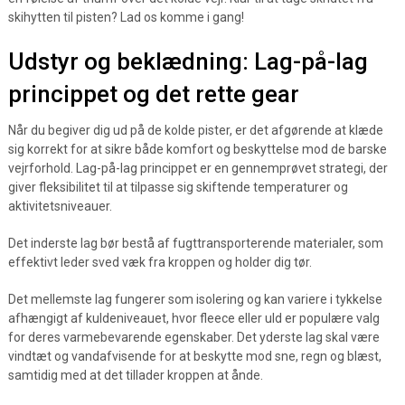
skihytten til pisten? Lad os komme i gang!
Udstyr og beklædning: Lag-på-lag
princippet og det rette gear
Når du begiver dig ud på de kolde pister, er det afgørende at klæde
sig korrekt for at sikre både komfort og beskyttelse mod de barske
vejrforhold. Lag-på-lag princippet er en gennemprøvet strategi, der
giver fleksibilitet til at tilpasse sig skiftende temperaturer og
aktivitetsniveauer.
Det inderste lag bør bestå af fugttransporterende materialer, som
effektivt leder sved væk fra kroppen og holder dig tør.
Det mellemste lag fungerer som isolering og kan variere i tykkelse
afhængigt af kuldeniveauet, hvor fleece eller uld er populære valg
for deres varmebevarende egenskaber. Det yderste lag skal være
vindtæt og vandafvisende for at beskytte mod sne, regn og blæst,
samtidig med at det tillader kroppen at ånde.