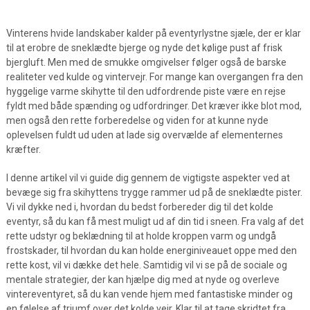
Vinterens hvide landskaber kalder på eventyrlystne sjæle, der er klar
til at erobre de sneklædte bjerge og nyde det kølige pust af frisk
bjergluft. Men med de smukke omgivelser følger også de barske
realiteter ved kulde og vintervejr. For mange kan overgangen fra den
hyggelige varme skihytte til den udfordrende piste være en rejse
fyldt med både spænding og udfordringer. Det kræver ikke blot mod,
men også den rette forberedelse og viden for at kunne nyde
oplevelsen fuldt ud uden at lade sig overvælde af elementernes
kræfter.
I denne artikel vil vi guide dig gennem de vigtigste aspekter ved at
bevæge sig fra skihyttens trygge rammer ud på de sneklædte pister.
Vi vil dykke ned i, hvordan du bedst forbereder dig til det kolde
eventyr, så du kan få mest muligt ud af din tid i sneen. Fra valg af det
rette udstyr og beklædning til at holde kroppen varm og undgå
frostskader, til hvordan du kan holde energiniveauet oppe med den
rette kost, vil vi dække det hele. Samtidig vil vi se på de sociale og
mentale strategier, der kan hjælpe dig med at nyde og overleve
vintereventyret, så du kan vende hjem med fantastiske minder og
en følelse af triumf over det kolde vejr. Klar til at tage skridtet fra