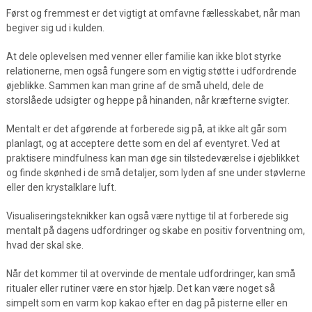
Først og fremmest er det vigtigt at omfavne fællesskabet, når man
begiver sig ud i kulden.
At dele oplevelsen med venner eller familie kan ikke blot styrke
relationerne, men også fungere som en vigtig støtte i udfordrende
øjeblikke. Sammen kan man grine af de små uheld, dele de
storslåede udsigter og heppe på hinanden, når kræfterne svigter.
Mentalt er det afgørende at forberede sig på, at ikke alt går som
planlagt, og at acceptere dette som en del af eventyret. Ved at
praktisere mindfulness kan man øge sin tilstedeværelse i øjeblikket
og finde skønhed i de små detaljer, som lyden af sne under støvlerne
eller den krystalklare luft.
Visualiseringsteknikker kan også være nyttige til at forberede sig
mentalt på dagens udfordringer og skabe en positiv forventning om,
hvad der skal ske.
Når det kommer til at overvinde de mentale udfordringer, kan små
ritualer eller rutiner være en stor hjælp. Det kan være noget så
simpelt som en varm kop kakao efter en dag på pisterne eller en