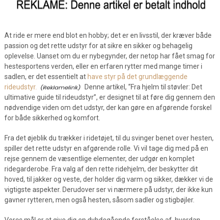
At ride er mere end blot en hobby; det er en livsstil, der kræver både
passion og det rette udstyr for at sikre en sikker og behagelig
oplevelse. Uanset om du er nybegynder, der netop har fået smag for
hestesportens verden, eller en erfaren rytter med mange timer i
sadlen, er det essentielt at
have styr på det grundlæggende
rideudstyr.
Denne artikel, “Fra hjelm til støvler: Det
ultimative guide til rideudstyr”, er designet til at føre dig gennem den
nødvendige viden om det udstyr, der kan gøre en afgørende forskel
for både sikkerhed og komfort.
Fra det øjeblik du trækker i ridetøjet, til du svinger benet over hesten,
spiller det rette udstyr en afgørende rolle. Vi vil tage dig med på en
rejse gennem de væsentlige elementer, der udgør en komplet
ridegarderobe. Fra valg af den rette ridehjelm, der beskytter dit
hoved, til jakker og veste, der holder dig varm og sikker, dækker vi de
vigtigste aspekter. Derudover ser vi nærmere på udstyr, der ikke kun
gavner rytteren, men også hesten, såsom sadler og stigbøjler.