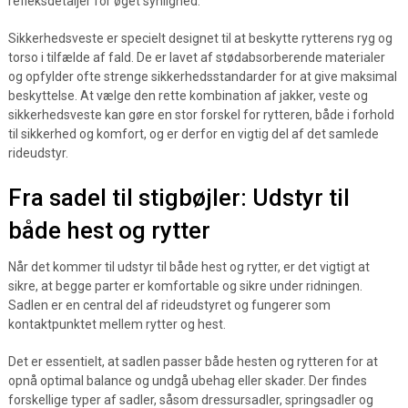
refleksdetaljer for øget synlighed.
Sikkerhedsveste er specielt designet til at beskytte rytterens ryg og
torso i tilfælde af fald. De er lavet af stødabsorberende materialer
og opfylder ofte strenge sikkerhedsstandarder for at give maksimal
beskyttelse. At vælge den rette kombination af jakker, veste og
sikkerhedsveste kan gøre en stor forskel for rytteren, både i forhold
til sikkerhed og komfort, og er derfor en vigtig del af det samlede
rideudstyr.
Fra sadel til stigbøjler: Udstyr til
både hest og rytter
Når det kommer til udstyr til både hest og rytter, er det vigtigt at
sikre, at begge parter er komfortable og sikre under ridningen.
Sadlen er en central del af rideudstyret og fungerer som
kontaktpunktet mellem rytter og hest.
Det er essentielt, at sadlen passer både hesten og rytteren for at
opnå optimal balance og undgå ubehag eller skader. Der findes
forskellige typer af sadler, såsom dressursadler, springsadler og