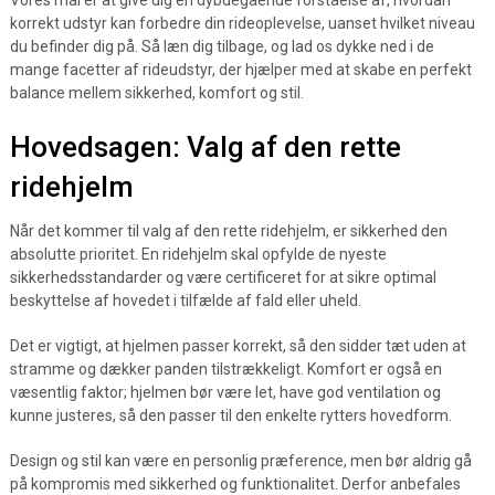
Vores mål er at give dig en dybdegående forståelse af, hvordan
korrekt udstyr kan forbedre din rideoplevelse, uanset hvilket niveau
du befinder dig på. Så læn dig tilbage, og lad os dykke ned i de
mange facetter af rideudstyr, der hjælper med at skabe en perfekt
balance mellem sikkerhed, komfort og stil.
Hovedsagen: Valg af den rette
ridehjelm
Når det kommer til valg af den rette ridehjelm, er sikkerhed den
absolutte prioritet. En ridehjelm skal opfylde de nyeste
sikkerhedsstandarder og være certificeret for at sikre optimal
beskyttelse af hovedet i tilfælde af fald eller uheld.
Det er vigtigt, at hjelmen passer korrekt, så den sidder tæt uden at
stramme og dækker panden tilstrækkeligt. Komfort er også en
væsentlig faktor; hjelmen bør være let, have god ventilation og
kunne justeres, så den passer til den enkelte rytters hovedform.
Design og stil kan være en personlig præference, men bør aldrig gå
på kompromis med sikkerhed og funktionalitet. Derfor anbefales